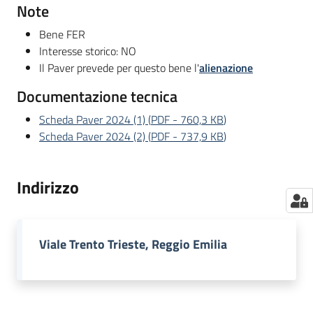
Note
Bene FER
Interesse storico: NO
Il Paver prevede per questo bene l'
alienazione
Documentazione tecnica
Scheda Paver 2024 (1)
(
PDF
-
760,3 KB
)
Scheda Paver 2024 (2)
(
PDF
-
737,9 KB
)
Indirizzo
Viale Trento Trieste, Reggio Emilia