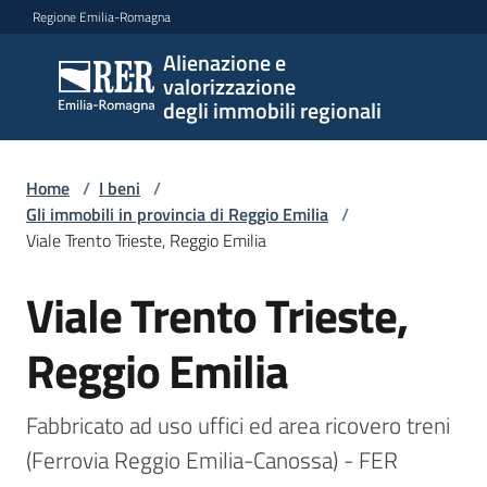
Vai al contenuto
Vai alla navigazione
Vai al footer
Regione Emilia-Romagna
Alienazione e
Alienazione e
valorizzazione
valorizzazione
degli immobili regionali
degli immobili
regionali
Home
/
I beni
/
Gli immobili in provincia di Reggio Emilia
/
Viale Trento Trieste, Reggio Emilia
I
beni
Viale Trento Trieste,
Salta al contenuto
Menu selezionato
Il
Reggio Emilia
piano
Le
Fabbricato ad uso uffici ed area ricovero treni 
politiche
(Ferrovia Reggio Emilia-Canossa) - FER