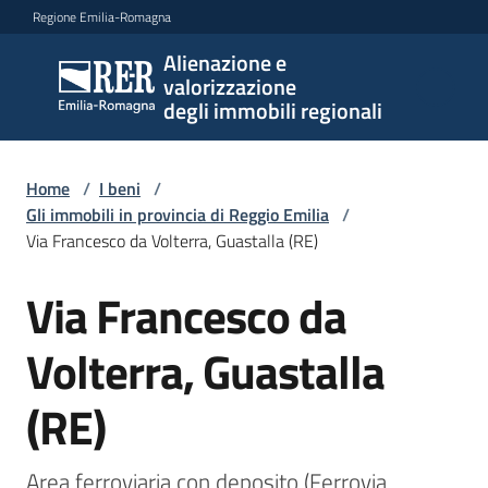
Vai al contenuto
Vai alla navigazione
Vai al footer
Regione Emilia-Romagna
Alienazione e
Alienazione e
valorizzazione
valorizzazione
degli immobili regionali
degli immobili
regionali
Home
/
I beni
/
Gli immobili in provincia di Reggio Emilia
/
Via Francesco da Volterra, Guastalla (RE)
I
beni
Via Francesco da
Salta al contenuto
Menu selezionato
Il
Volterra, Guastalla
piano
(RE)
Le
politiche
Area ferroviaria con deposito (Ferrovia 