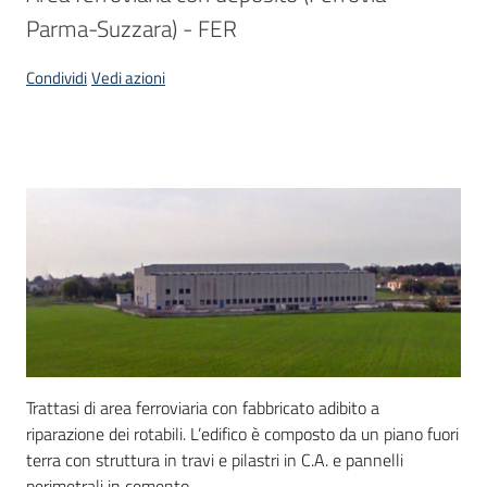
Come
Parma-Suzzara) - FER
fare
per
Condividi
Vedi azioni
Bandi
Descrizione
Trattasi di area ferroviaria con fabbricato adibito a
riparazione dei rotabili. L’edifico è composto da un piano fuori
terra con struttura in travi e pilastri in C.A. e pannelli
perimetrali in cemento.