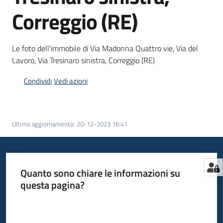
Come
Correggio (RE)
fare
per
Le foto dell'immobile di Via Madonna Quattro vie, Via del
Bandi
Lavoro, Via Tresinaro sinistra, Correggio (RE)
Condividi
Vedi azioni
Ultimo aggiornamento
:
20-12-2023 16:41
Quanto sono chiare le informazioni su
questa pagina?
Valuta da 1 a 5 stelle