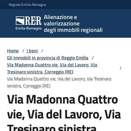
Vai al contenuto
Vai alla navigazione
Vai al footer
Regione Emilia-Romagna
Alienazione e
Alienazione e
valorizzazione
valorizzazione
degli immobili regionali
degli immobili
regionali
Home
/
I beni
/
Gli immobili in provincia di Reggio Emilia
/
Via Madonna Quattro vie, Via del Lavoro, Via
I
/
Tresinaro sinistra, Correggio (RE)
beni
Via Madonna Quattro vie, Via del Lavoro, Via Tresinaro
Menu selezionato
sinistra, Correggio (RE)
Il
Via Madonna Quattro
piano
vie, Via del Lavoro, Via
Le
politiche
Tresinaro sinistra,