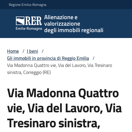
Vai al contenuto
Vai alla navigazione
Vai al footer
Regione Emilia-Romagna
Alienazione e
Alienazione e
valorizzazione
valorizzazione
degli immobili regionali
degli immobili
regionali
Home
/
I beni
/
Gli immobili in provincia di Reggio Emilia
/
Via Madonna Quattro vie, Via del Lavoro, Via Tresinaro
I
sinistra, Correggio (RE)
beni
Menu selezionato
Via Madonna Quattro
Salta al contenuto
Il
piano
vie, Via del Lavoro, Via
Le
Tresinaro sinistra,
politiche