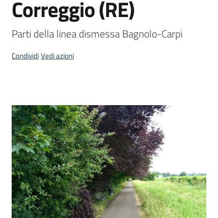
Correggio (RE)
Come
fare
per
Parti della linea dismessa Bagnolo-Carpi
Condividi
Vedi azioni
Bandi
Descrizione