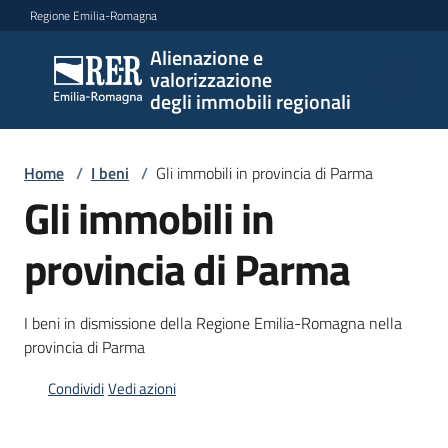
Vai al contenuto
Vai alla navigazione
Vai al footer
Regione Emilia-Romagna
Alienazione e
Alienazione e
valorizzazione
valorizzazione
degli immobili regionali
degli immobili
regionali
Home
/
I beni
/
Gli immobili in provincia di Parma
Gli immobili in
I
provincia di Parma
beni
Menu selezionato
Il
I beni in dismissione della Regione Emilia-Romagna nella
piano
provincia di Parma
Le
Condividi
Vedi azioni
politiche