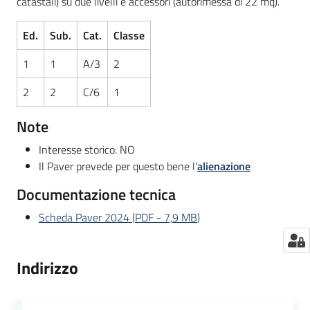
catastali) su due livelli e accessori (autorimessa di 22 mq).
Ed.
Sub.
Cat.
Classe
1
1
A/3
2
2
2
C/6
1
Note
Interesse storico: NO
Il Paver prevede per questo bene l'
alienazione
Documentazione tecnica
Scheda Paver 2024
(
PDF
-
7,9 MB
)
Indirizzo