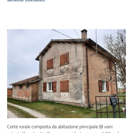
Come
fare
per
Descrizione
Bandi
Corte rurale composta da abitazione principale (8 vani