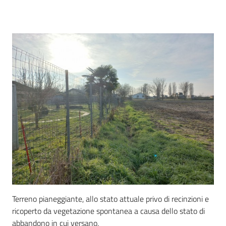
Come
fare
per
Descrizione
Bandi
Terreno pianeggiante, allo stato attuale privo di recinzioni e
ricoperto da vegetazione spontanea a causa dello stato di
abbandono in cui versano.