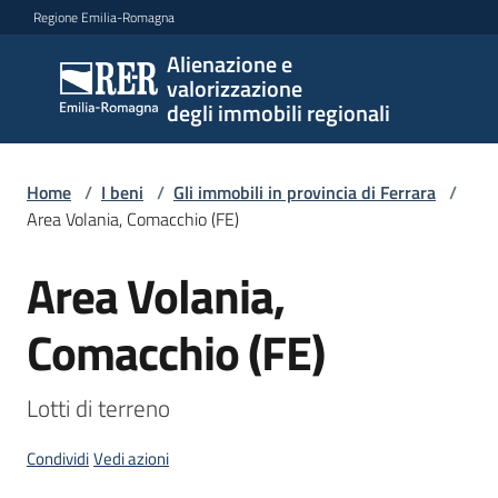
Vai al contenuto
Vai alla navigazione
Vai al footer
Regione Emilia-Romagna
Alienazione e
Alienazione e
valorizzazione
valorizzazione
degli immobili regionali
degli immobili
regionali
Home
/
I beni
/
Gli immobili in provincia di Ferrara
/
Area Volania, Comacchio (FE)
I
Area Volania,
Salta al contenuto
beni
Menu selezionato
Comacchio (FE)
Il
piano
Lotti di terreno
Le
politiche
Condividi
Vedi azioni