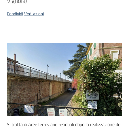
Vignola)
Come
fare
Condividi
Vedi azioni
per
Bandi
Descrizione
Si tratta di Aree ferroviarie residuali dopo la realizzazione del