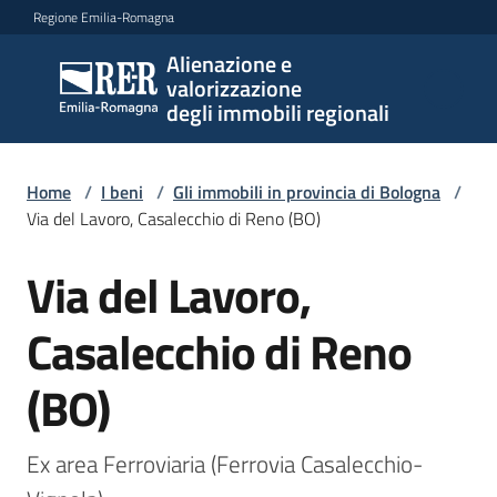
Vai al contenuto
Vai alla navigazione
Vai al footer
Regione Emilia-Romagna
Alienazione e
Alienazione e
valorizzazione
valorizzazione
degli immobili regionali
degli immobili
regionali
Home
/
I beni
/
Gli immobili in provincia di Bologna
/
Via del Lavoro, Casalecchio di Reno (BO)
I
Via del Lavoro,
Salta al contenuto
beni
Menu selezionato
Casalecchio di Reno
Il
piano
(BO)
Le
politiche
Ex area Ferroviaria (Ferrovia Casalecchio-