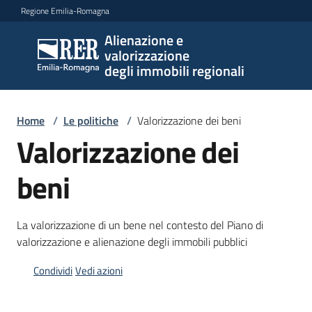
Vai al contenuto
Vai alla navigazione
Vai al footer
Regione Emilia-Romagna
Alienazione e
Alienazione e
valorizzazione
valorizzazione
degli immobili regionali
degli immobili
regionali
Home
/
Le politiche
/
Valorizzazione dei beni
Valorizzazione dei
I
beni
beni
Il
La valorizzazione di un bene nel contesto del Piano di
piano
valorizzazione e alienazione degli immobili pubblici
Le
Condividi
Vedi azioni
politiche
Menu selezionato