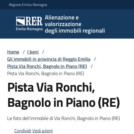
Vai al contenuto
Vai alla navigazione
Vai al footer
Regione Emilia-Romagna
Alienazione e
Alienazione e
valorizzazione
valorizzazione
degli immobili regionali
degli immobili
regionali
Home
/
I beni
/
Gli immobili in provincia di Reggio Emilia
/
Pista Via Ronchi, Bagnolo in Piano (RE)
/
I
Pista Via Ronchi, Bagnolo in Piano (RE)
beni
Pista Via Ronchi,
Menu selezionato
Il
Bagnolo in Piano (RE)
piano
Le
Le foto dell'immobile di Via Ronchi, Bagnolo in Piano (RE)
politiche
Condividi
Vedi azioni