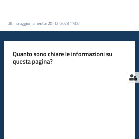
Come
fare
per
Ultimo aggiornamento
:
20-12-2023 17:00
Bandi
Quanto sono chiare le informazioni su
questa pagina?
Valuta da 1 a 5 stelle