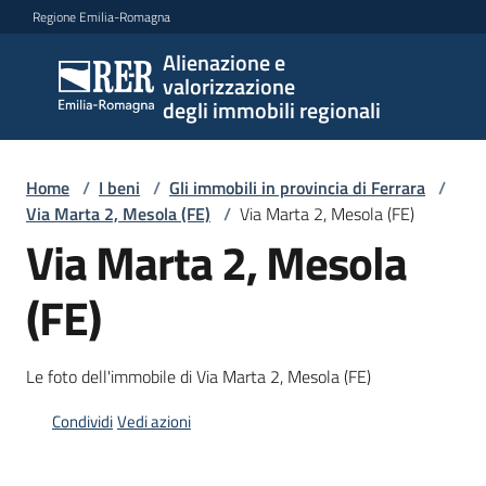
Vai al contenuto
Vai alla navigazione
Vai al footer
Regione Emilia-Romagna
Alienazione e
Alienazione e
valorizzazione
valorizzazione
degli immobili regionali
degli immobili
regionali
Home
/
I beni
/
Gli immobili in provincia di Ferrara
/
Via Marta 2, Mesola (FE)
/
Via Marta 2, Mesola (FE)
Via Marta 2, Mesola
I
beni
(FE)
Menu selezionato
Il
piano
Le foto dell'immobile di Via Marta 2, Mesola (FE)
Le
Condividi
Vedi azioni
politiche