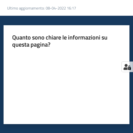
Come
Ultimo aggiornamento
:
08-04-2022 16:17
fare
per
Bandi
Quanto sono chiare le informazioni su
questa pagina?
Valuta da 1 a 5 stelle