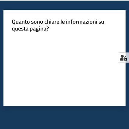
Come
fare
per
Quanto sono chiare le informazioni su
questa pagina?
Bandi
Valuta da 1 a 5 stelle