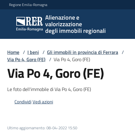
Vai al contenuto
Vai alla navigazione
Vai al footer
Regione Emilia-Romagna
Alienazione e
Alienazione e
valorizzazione
valorizzazione
degli immobili regionali
degli immobili
regionali
Home
/
I beni
/
Gli immobili in provincia di Ferrara
/
Via Po 4, Goro (FE)
/
Via Po 4, Goro (FE)
Via Po 4, Goro (FE)
I
beni
Menu selezionato
Le foto dell'immobile di Via Po 4, Goro (FE)
Il
piano
Condividi
Vedi azioni
Le
politiche
Ultimo aggiornamento
:
08-04-2022 15:50